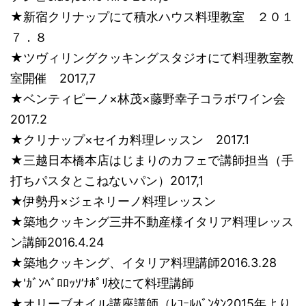
★新宿クリナップにて積水ハウス料理教室 ２０１
７．８
★ツヴィリングクッキングスタジオにて料理教室教
室開催 2017,7
★ベンティピーノ×林茂×藤野幸子コラボワイン会
2017.2
★クリナップ×セイカ料理レッスン 2017.1
★三越日本橋本店はじまりのカフェで講師担当（手
打ちパスタとこねないパン）2017,1
★伊勢丹×ジェネリーノ料理レッスン
★築地クッキング三井不動産様イタリア料理レッス
ン講師2016.4.24
★築地クッキング、イタリア料理講師2016.3.28
★'ｶﾞﾝﾍﾞﾛﾛｯｿ’ﾅﾎﾟﾘ校にて料理講師
★オリーブオイル講座講師（ﾚｺｰﾙﾊﾞﾝﾀﾝ2015年より