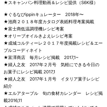
​★スキャンパン料理動画＆レシピ提供（S6K様）
★ぐるなびippinキュレーター 2018年〜
★池商２０１８年度カタログ表紙料理考案掲載
★富士商低温調理機レシピ考案
★オリーブオイルきよえレシピ考案
★成城コルティーレ２０１７年度掲載レシピ＆エー
ブルコーディネイト
★富澤商店 毎月レシピ掲載 2017,1~
★婦人之友 2017年２月号 気軽にできる今日の
お菓子にレシピ掲載 2017,1
★婦人之友 2017年１月号 イタリア菓子レシピ
紹介
★エルアターブル 旬の食材カレンダー レシピ掲
載2016,11