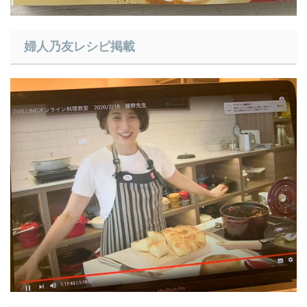
​婦人乃友レシピ掲載