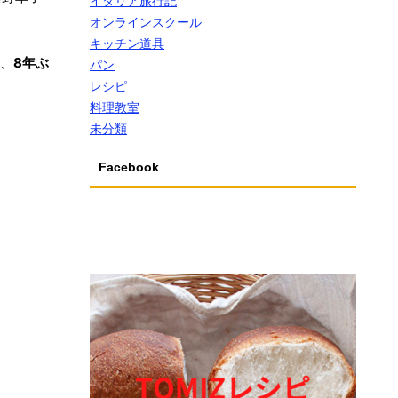
イタリア旅行記
オンラインスクール
キッチン道具
は、
8年ぶ
パン
レシピ
料理教室
未分類
Facebook