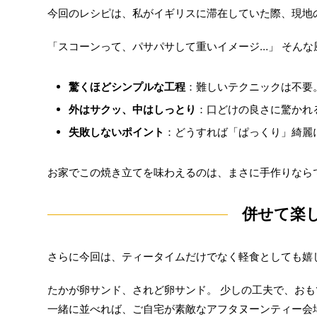
今回のレシピは、私がイギリスに滞在していた際、現地の
「スコーンって、パサパサして重いイメージ…」 そん
驚くほどシンプルな工程
：難しいテクニックは不要
外はサクッ、中はしっとり
：口どけの良さに驚かれ
失敗しないポイント
：どうすれば「ぱっくり」綺麗
お家でこの焼き立てを味わえるのは、まさに手作りなら
併せて楽
さらに今回は、ティータイムだけでなく軽食としても嬉し
たかが卵サンド、されど卵サンド。 少しの工夫で、お
一緒に並べれば、ご自宅が素敵なアフタヌーンティー会