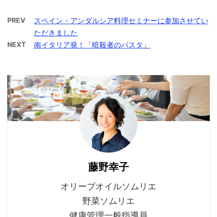
PREV
スペイン・アンダルシア料理セミナーに参加させてい
ただきました
NEXT
南イタリア発！「暗殺者のパスタ」
藤野幸子
オリーブオイルソムリエ
野菜ソムリエ
健康管理一般指導員