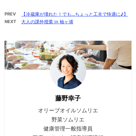
PREV
【冷蔵庫が壊れた！でも…ちょっと工夫で快適に♪】
NEXT
大人の課外授業 in 袖ヶ浦
藤野幸子
オリーブオイルソムリエ
野菜ソムリエ
健康管理一般指導員