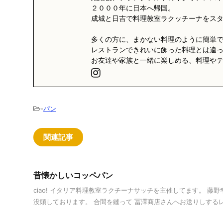
２０００年に日本へ帰国。
成城と日吉で料理教室ラクッチーナをス
多くの方に、まかない料理のように簡単
レストランできれいに飾った料理とは違
お友達や家族と一緒に楽しめる、料理や
-
パン
関連記事
昔懐かしいコッペパン
ciao! イタリア料理教室ラクチーナサッチを主催してます。 藤
没頭しております。 合間を縫って 冨澤商店さんへお送りしするレシピ