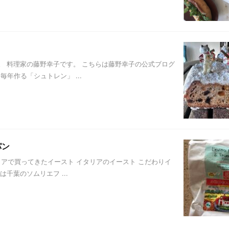
 料理家の藤野幸子です。 こちらは藤野幸子の公式ブログ
年作る「シュトレン」 ...
パン
タリアで買ってきたイースト イタリアのイースト こだわりイ
千葉のソムリエフ ...