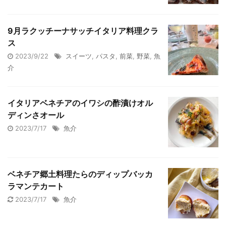
9月ラクッチーナサッチイタリア料理クラ
ス
2023/9/22
スイーツ
,
パスタ
,
前菜
,
野菜
,
魚
介
イタリアベネチアのイワシの酢漬けオル
ディンさオール
2023/7/17
魚介
ベネチア郷土料理たらのディップバッカ
ラマンテカート
2023/7/17
魚介