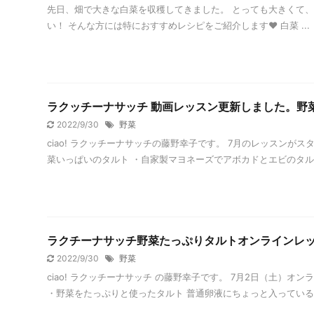
先日、畑で大きな白菜を収穫してきました。 とっても大きくて
い！ そんな方には特におすすめレシピをご紹介します❤️ 白菜 ...
ラクッチーナサッチ 動画レッスン更新しました。野
2022/9/30
野菜
ciao! ラクッチーナサッチの藤野幸子です。 7月のレッスンが
菜いっぱいのタルト ・自家製マヨネーズでアボカドとエビのタルタル
ラクチーナサッチ野菜たっぷりタルトオンラインレッ
2022/9/30
野菜
ciao! ラクッチーナサッチ の藤野幸子です。 7月2日（土）
・野菜をたっぷりと使ったタルト 普通卵液にちょっと入っている野菜