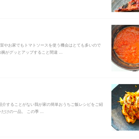
教室やお家でもトマトソースを使う機会はとても多いので
がグッとアップすること間違 ...
りご紹介することがない我が家の簡単おうちご飯レシピをご紹
けの一品。 この季 ...