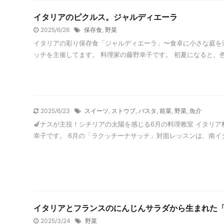
イタリアのピクルス。ジャルディエーラ
2025/6/26
保存食
,
野菜
イタリアの彩り保存食「ジャルディエーラ」〜食卓に小さな庭を添え
ッチを主催してます。 料理家の藤野幸子です。 初夏になると、色と
2025/6/23
スイーツ
,
ストウブ
,
パスタ
,
前菜
,
野菜
,
魚介
🍆ナスが主役！シチリアの太陽を感じる6月の料理教室 イタリ
幸子です。 6月の「ラクッチーナサッチ」対面レッスンは、南イタリ
イタリアとフランスのにんじんサラダから生まれた
2025/3/24
野菜